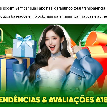
podem verificar suas apostas, garantindo total transparência.
odutos baseados em blockchain para minimizar fraudes e aument