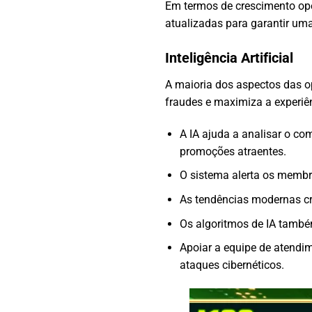
Em termos de crescimento ope
atualizadas para garantir uma
Inteligência Artificial
A maioria dos aspectos das op
fraudes e maximiza a experiê
A IA ajuda a analisar o c
promoções atraentes.
O sistema alerta os membro
As tendências modernas cr
Os algoritmos de IA tamb
Apoiar a equipe de atendim
ataques cibernéticos.