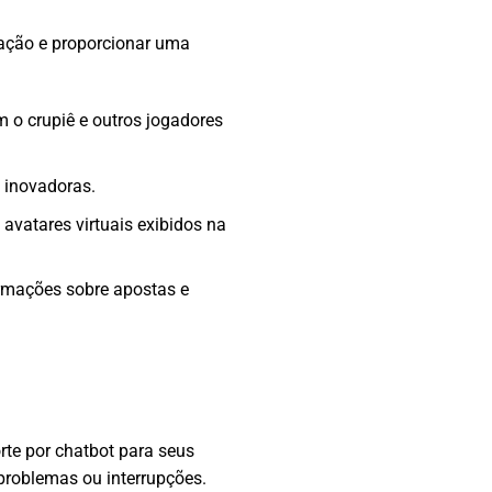
ração e proporcionar uma
m o crupiê e outros jogadores
e inovadoras.
avatares virtuais exibidos na
ormações sobre apostas e
te por chatbot para seus
problemas ou interrupções.