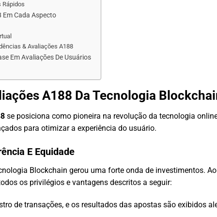
 Rápidos
8 Em Cada Aspecto
rtual
dências & Avaliações A188
ase Em Avaliações De Usuários
liações A188 Da Tecnologia Blockchai
8
se posiciona como pioneira na revolução da tecnologia online
ados para otimizar a experiência do usuário.
ência E Equidade
cnologia Blockchain gerou uma forte onda de investimentos. Ao
odos os privilégios e vantagens descritos a seguir:
istro de transações, e os resultados das apostas são exibidos 