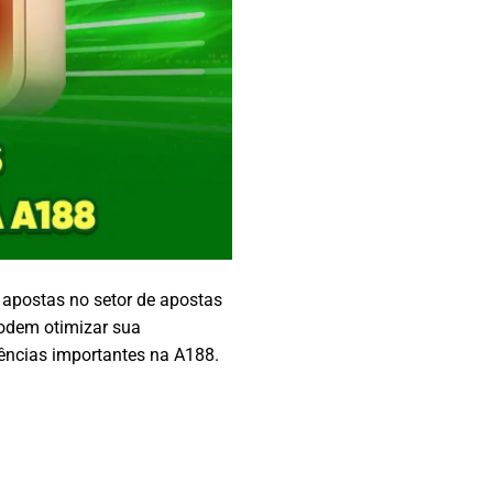
apostas no setor de apostas
podem otimizar sua
dências importantes na A188.