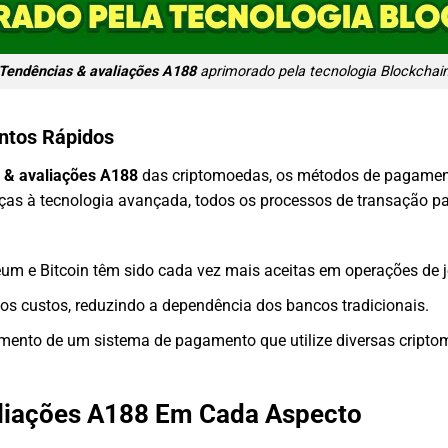
Tendências & avaliações A188
aprimorado pela tecnologia Blockchai
ntos Rápidos
 & avaliações A188
das criptomoedas, os métodos de pagament
ças à tecnologia avançada, todos os processos de transação pa
m e Bitcoin têm sido cada vez mais aceitas em operações de jo
xos custos, reduzindo a dependência dos bancos tradicionais.
mento de um sistema de pagamento que utilize diversas cripto
liações A188 Em Cada Aspecto