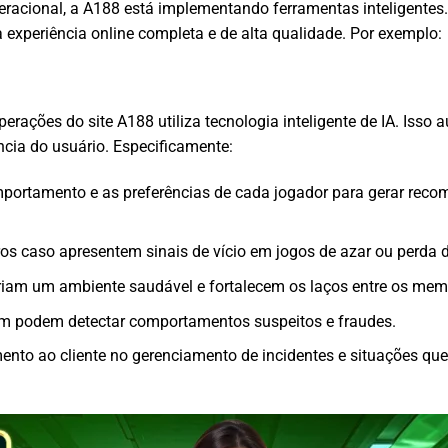
racional, a A188 está implementando ferramentas inteligente
 experiência online completa e de alta qualidade. Por exemplo:
erações do site A188 utiliza tecnologia inteligente de IA. Isso
ncia do usuário. Especificamente:
omportamento e as preferências de cada jogador para gerar reco
s caso apresentem sinais de vício em jogos de azar ou perda d
iam um ambiente saudável e fortalecem os laços entre os mem
ém podem detectar comportamentos suspeitos e fraudes.
ento ao cliente no gerenciamento de incidentes e situações que