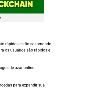
n
o rápidos estão se tornando
ra os usuários são rápidos e
gos de azar online.
moedas para expandir sua