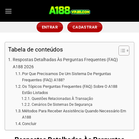
Skip
to
content
ENTRAR
CADASTRAR
Tabela de conteúdos
Respostas Detalhadas Às Perguntas Frequentes (FAQ)
A188 2026
Por Que Precisamos De Um Sistema De Perguntas
Frequentes (FAQ) A188?
Os Tópicos Perguntas Frequentes (FAQ) Sobre O A188
Estão Listados
Questões Relacionadas À Transação
Cenários De Sistemas De Segurança
Métodos Para Receber Assistência Quando Necessário Em
A188
Concluir