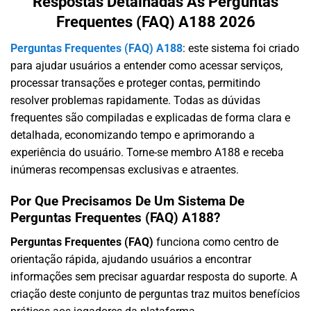
Respostas Detalhadas Às Perguntas
Frequentes (FAQ) A188 2026
Perguntas Frequentes (FAQ) A188
: este sistema foi criado
para ajudar usuários a entender como acessar serviços,
processar transações e proteger contas, permitindo
resolver problemas rapidamente. Todas as dúvidas
frequentes são compiladas e explicadas de forma clara e
detalhada, economizando tempo e aprimorando a
experiência do usuário. Torne-se membro A188 e receba
inúmeras recompensas exclusivas e atraentes.
Por Que Precisamos De Um Sistema De
Perguntas Frequentes (FAQ) A188?
Perguntas Frequentes (FAQ)
funciona como centro de
orientação rápida, ajudando usuários a encontrar
informações sem precisar aguardar resposta do suporte. A
criação deste conjunto de perguntas traz muitos benefícios