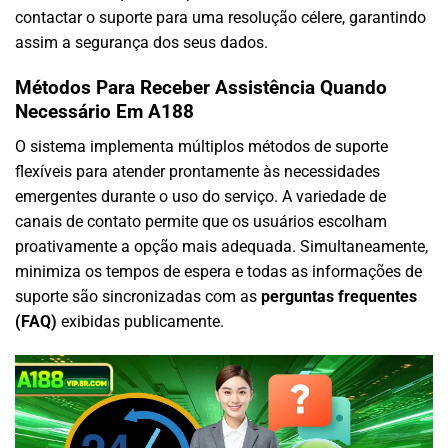
contactar o suporte para uma resolução célere, garantindo
assim a segurança dos seus dados.
Métodos Para Receber Assistência Quando
Necessário Em A188
O sistema implementa múltiplos métodos de suporte
flexíveis para atender prontamente às necessidades
emergentes durante o uso do serviço. A variedade de
canais de contato permite que os usuários escolham
proativamente a opção mais adequada. Simultaneamente,
minimiza os tempos de espera e todas as informações de
suporte são sincronizadas com as
perguntas frequentes
(FAQ)
exibidas publicamente.