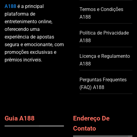
A188
é a principal
Termos e Condições
plataforma de
A188
entretenimento online,
oferecendo uma
Política de Privacidade
experiência de apostas
A188
segura e emocionante, com
promoções exclusivas e
Licença e Regulamento
prêmios incríveis.
A188
Perguntas Frequentes
(FAQ) A188
Guia A188
Endereço De
Contato