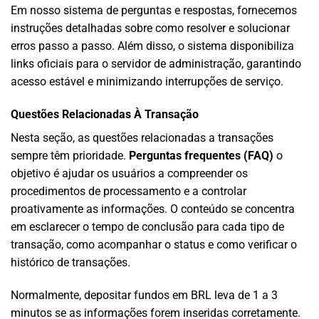
Em nosso sistema de perguntas e respostas, fornecemos
instruções detalhadas sobre como resolver e solucionar
erros passo a passo. Além disso, o sistema disponibiliza
links oficiais para o servidor de administração, garantindo
acesso estável e minimizando interrupções de serviço.
Questões Relacionadas À Transação
Nesta seção, as questões relacionadas a transações
sempre têm prioridade.
Perguntas frequentes (FAQ)
o
objetivo é ajudar os usuários a compreender os
procedimentos de processamento e a controlar
proativamente as informações. O conteúdo se concentra
em esclarecer o tempo de conclusão para cada tipo de
transação, como acompanhar o status e como verificar o
histórico de transações.
Normalmente, depositar fundos em BRL leva de 1 a 3
minutos se as informações forem inseridas corretamente.