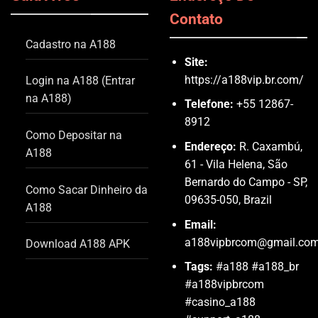
Contato
Cadastro na A188
Site:
https://a188vip.br.com/
Login na A188 (Entrar
na A188)
Telefone:
+55 12867-
8912
Como Depositar na
Endereço:
R. Caxambú,
A188
61 - Vila Helena, São
Bernardo do Campo - SP,
Como Sacar Dinheiro da
09635-050, Brazil
A188
Email:
a188vipbrcom@gmail.co
Download A188 APK
Tags:
#a188 #a188_br
#a188vipbrcom
#casino_a188