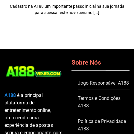
Cadastro na A188 um importante passo inicial na sua jornada
para acessar este novo cenário [...]
Sobre Nós
Jogo Responsável A188
A188
é a principal
Termos e Condições
plataforma de
A188
entretenimento online,
oferecendo uma
Política de Privacidade
experiência de apostas
A188
segura e emocionante, com