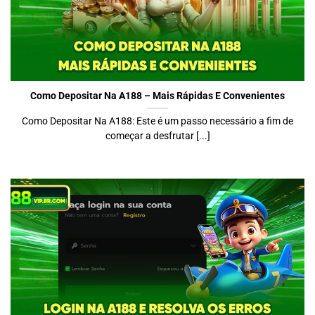
Como Depositar Na A188 – Mais Rápidas E Convenientes
Como Depositar Na A188: Este é um passo necessário a fim de
começar a desfrutar [...]