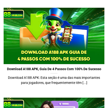
Download A188 APK, Guia De 4 Passos Com 100% De Sucesso
Download A188 APK: Esta seção é uma das mais importantes
para jogadores, que frequentemente têm [...]