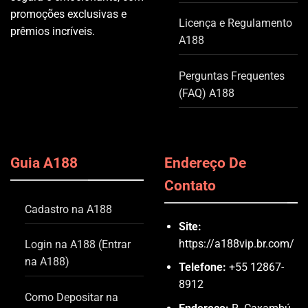
promoções exclusivas e
Licença e Regulamento
prêmios incríveis.
A188
Perguntas Frequentes
(FAQ) A188
Guia A188
Endereço De
Contato
Cadastro na A188
Site:
https://a188vip.br.com/
Login na A188 (Entrar
na A188)
Telefone:
+55 12867-
8912
Como Depositar na