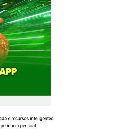
a e recursos inteligentes.
periência pessoal.