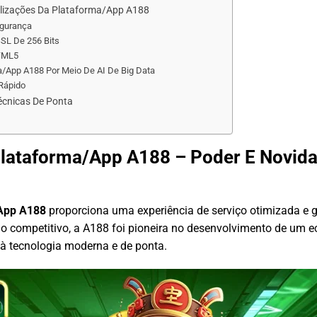
alizações Da Plataforma/App A188
egurança
SL De 256 Bits
HTML5
a/App A188 Por Meio De AI De Big Data
Rápido
écnicas De Ponta
Plataforma/App A188 – Poder E Novida
/App A188
proporciona uma experiência de serviço otimizada e g
 competitivo, a A188 foi pioneira no desenvolvimento de um 
 à tecnologia moderna e de ponta.