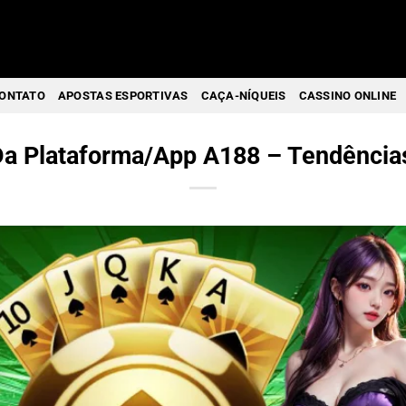
ONTATO
APOSTAS ESPORTIVAS
CAÇA-NÍQUEIS
CASSINO ONLINE
Da Plataforma/App A188 – Tendência