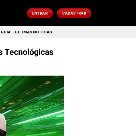
ENTRAR
CADASTRAR
GUIA
ULTIMAS NOTICIAS
s Tecnológicas