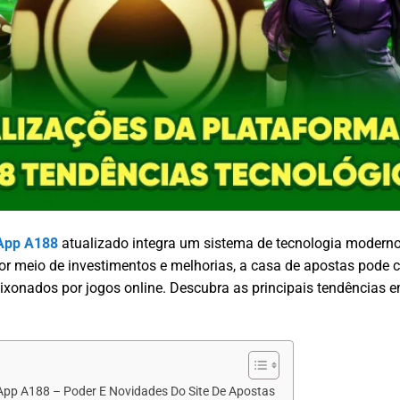
/App A188
atualizado integra um sistema de tecnologia moderno 
or meio de investimentos e melhorias, a casa de apostas pode 
onados por jogos online. Descubra as principais tendências e
App A188 – Poder E Novidades Do Site De Apostas