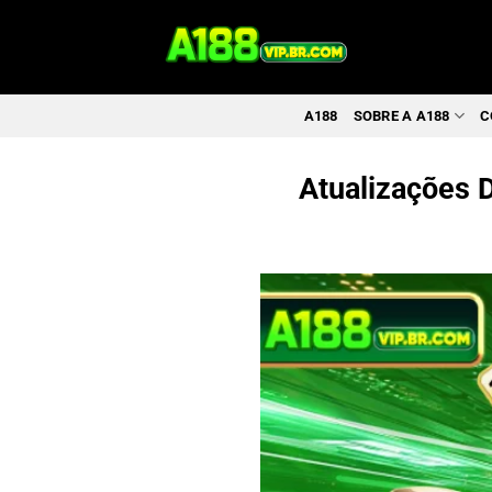
Skip
to
content
A188
SOBRE A A188
C
Atualizações 