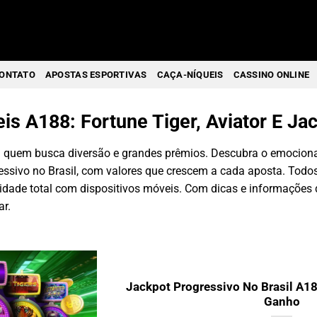
ONTATO
APOSTAS ESPORTIVAS
CAÇA-NÍQUEIS
CASSINO ONLINE
is A188: Fortune Tiger, Aviator E Jac
a quem busca diversão e grandes prêmios. Descubra o emocionant
ssivo no Brasil, com valores que crescem a cada aposta. Todos
lidade total com dispositivos móveis. Com dicas e informações
r.
Jackpot Progressivo No Brasil A18
Ganho