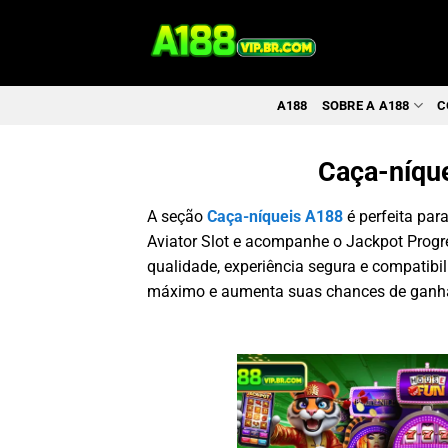
Skip
to
content
A188
SOBRE A A188
C
Caça-níque
A seção
Caça-níqueis A188
é perfeita par
Aviator Slot e acompanhe o Jackpot Progre
qualidade, experiência segura e compatibi
máximo e aumenta suas chances de ganha