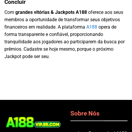
Concluir
Com
grandes vitórias & Jackpots
A188
oferece aos seus
membros a oportunidade de transformar seus objetivos
financeiros em realidade. A plataforma
A188
opera de
forma transparente e confiável, proporcionando
tranquilidade aos jogadores ao participarem da busca por
prêmios. Cadastre se hoje mesmo, porque o próximo
Jackpot pode ser seu.
Sobre Nós