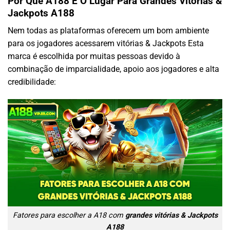
Por Que A188 É O Lugar Para Grandes Vitórias &
Jackpots A188
Nem todas as plataformas oferecem um bom ambiente
para os jogadores acessarem vitórias & Jackpots
Esta
marca é escolhida por muitas pessoas devido à
combinação de imparcialidade, apoio aos jogadores e alta
credibilidade:
Fatores para escolher a A18 com
grandes vitórias & Jackpots
A188