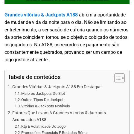
Grandes vitórias & Jackpots A188
abrem a oportunidade
de mudar de vida da noite para o dia. Não se limitando ao
entretenimento, a sensação de euforia quando os números
da sorte coincidem tornou se o objetivo cobiçado de todos
os jogadores. Na A188, os recordes de pagamento são
constantemente quebrados, provando ser um campo de
jogo justo e atraente.
Tabela de conteúdos
Grandes Vitórias & Jackpots A188 Em Destaque
Maiores Jackpots De Slot
Outros Tipos De Jackpot
Vitórias & Jackpots Notáveis
Fatores Que Levam A Grandes Vitórias & Jackpots
Acumulados A188
Rtp E Volatilidade Do Jogo
Promoções Especiais E Rodadas Bônus