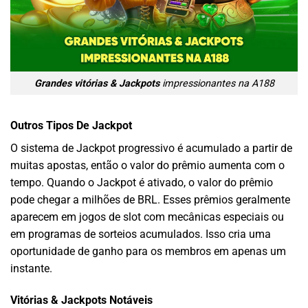
Grandes vitórias & Jackpots
impressionantes na A188
Outros Tipos De Jackpot
O sistema de Jackpot progressivo é acumulado a partir de
muitas apostas, então o valor do prêmio aumenta com o
tempo. Quando o Jackpot é ativado, o valor do prêmio
pode chegar a milhões de BRL. Esses prêmios geralmente
aparecem em jogos de slot com mecânicas especiais ou
em programas de sorteios acumulados. Isso cria uma
oportunidade de ganho para os membros em apenas um
instante.
Vitórias & Jackpots Notáveis