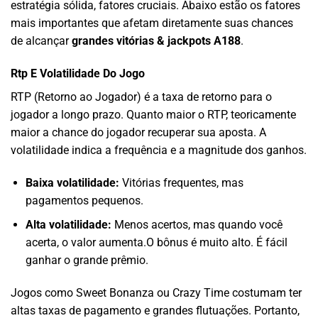
estratégia sólida, fatores cruciais. Abaixo estão os fatores
mais importantes que afetam diretamente suas chances
de alcançar
grandes vitórias & jackpots A188
.
Rtp E Volatilidade Do Jogo
RTP (Retorno ao Jogador) é a taxa de retorno para o
jogador a longo prazo. Quanto maior o RTP, teoricamente
maior a chance do jogador recuperar sua aposta. A
volatilidade indica a frequência e a magnitude dos ganhos.
Baixa volatilidade:
Vitórias frequentes, mas
pagamentos pequenos.
Alta volatilidade:
Menos acertos, mas quando você
acerta, o valor aumenta.O bônus é muito alto. É fácil
ganhar o grande prêmio.
Jogos como Sweet Bonanza ou Crazy Time costumam ter
altas taxas de pagamento e grandes flutuações. Portanto,