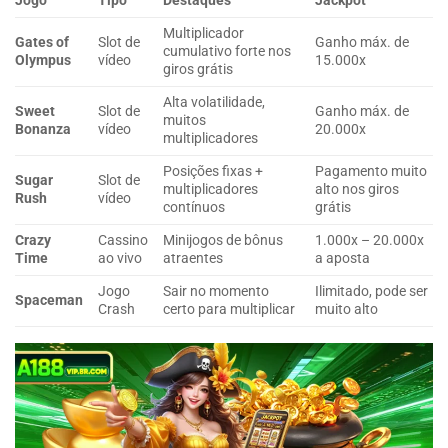
Jogo
Tipo
Destaques
Jackpot
Multiplicador
Gates of
Slot de
Ganho máx. de
cumulativo forte nos
Olympus
vídeo
15.000x
giros grátis
Alta volatilidade,
Sweet
Slot de
Ganho máx. de
muitos
Bonanza
vídeo
20.000x
multiplicadores
Posições fixas +
Pagamento muito
Sugar
Slot de
multiplicadores
alto nos giros
Rush
vídeo
contínuos
grátis
Crazy
Cassino
Minijogos de bônus
1.000x – 20.000x
Time
ao vivo
atraentes
a aposta
Jogo
Sair no momento
Ilimitado, pode ser
Spaceman
Crash
certo para multiplicar
muito alto