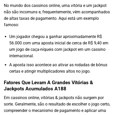
No mundo dos cassinos online, uma vitória e um jackpot
não são incomuns e, frequentemente, vêm acompanhados
de altas taxas de pagamento. Aqui está um exemplo
famoso:
Um jogador chegou a ganhar aproximadamente R$
56.000 com uma aposta inicial de cerca de R$ 9,40 em
um jogo de caça-níqueis com jackpot em um cassino
internacional.
A aposta isso acontece ao ativar as rodadas de bônus
certas e atingir multiplicadores altos no jogo.
Fatores Que Levam A Grandes Vitórias &
Jackpots Acumulados A188
Em cassinos online, vitórias & jackpots não surgem por
sorte. Geralmente, são o resultado de escolher o jogo certo,
compreender o mecanismo de pagamento e aplicar uma