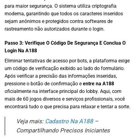
para maior segurança. O sistema utiliza criptografia
moderna, garantindo que todos os caracteres inseridos
sejam anônimos e protegidos contra softwares de
rastreamento não autorizados durante o login.
Passo 3: Verifique O Código De Segurança E Conclua O
Login Na A188
Eliminar tentativas de acesso por bots, a plataforma exige
um código de verificação exibido ao lado do formulário.
Após verificar a precisão das informações inseridas,
pressione o botão de confirmação e
entre na A188
oficialmente na interface principal do lobby. Aqui, com
mais de 60 jogos diversos e serviços profissionais, você
encontrará tudo o que precisa para relaxar e tentar a sorte.
Veja mais:
Cadastro Na A188
–
Compartilhando Precisos Iniciantes