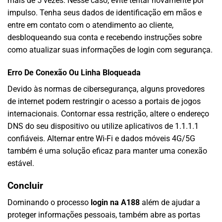
mais de 5 vezes. Nesse caso, evite tentar novamente por
impulso. Tenha seus dados de identificação em mãos e
entre em contato com o atendimento ao cliente,
desbloqueando sua conta e recebendo instruções sobre
como atualizar suas informações de login com segurança.
Erro De Conexão Ou Linha Bloqueada
Devido às normas de cibersegurança, alguns provedores
de internet podem restringir o acesso a portais de jogos
internacionais. Contornar essa restrição, altere o endereço
DNS do seu dispositivo ou utilize aplicativos de 1.1.1.1
confiáveis. Alternar entre Wi-Fi e dados móveis 4G/5G
também é uma solução eficaz para manter uma conexão
estável.
Concluir
Dominando o processo
login na A188
além de ajudar a
proteger informações pessoais, também abre as portas